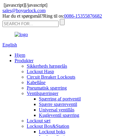
[javascript]
[/javascript]
sales@boyuelock.com
Har du et spørgsmål?Ring til os:
0086-15355876682
English
Hjem
Produkter
Sikkerheds hængelås
Lockout Hasp
Circuit Breaker Lockouts
Kabellåse
Pneumatisk spærring
Ventilspærringer
Spærring af portventil
Spærre spærreventil
Universal ventillås
Kugleventil spærring
Lockout sæt
Lockout Box&Station
Lockout boks