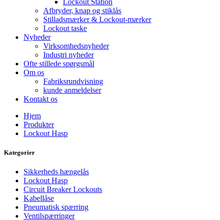
Lockout Station
Afbryder, knap og stiklås
Stilladsmærker & Lockout-mærker
Lockout taske
Nyheder
Virksomhedsnyheder
Industri nyheder
Ofte stillede spørgsmål
Om os
Fabriksrundvisning
kunde anmeldelser
Kontakt os
Hjem
Produkter
Lockout Hasp
Kategorier
Sikkerheds hængelås
Lockout Hasp
Circuit Breaker Lockouts
Kabellåse
Pneumatisk spærring
Ventilspærringer