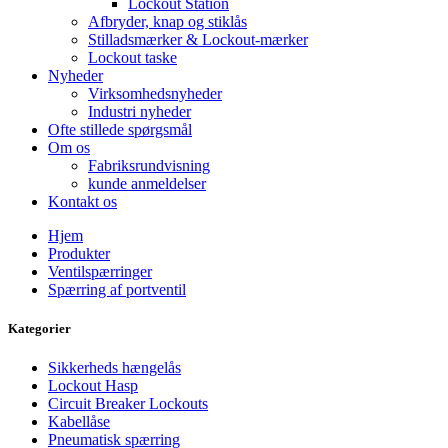
Lockout Station
Afbryder, knap og stiklås
Stilladsmærker & Lockout-mærker
Lockout taske
Nyheder
Virksomhedsnyheder
Industri nyheder
Ofte stillede spørgsmål
Om os
Fabriksrundvisning
kunde anmeldelser
Kontakt os
Hjem
Produkter
Ventilspærringer
Spærring af portventil
Kategorier
Sikkerheds hængelås
Lockout Hasp
Circuit Breaker Lockouts
Kabellåse
Pneumatisk spærring