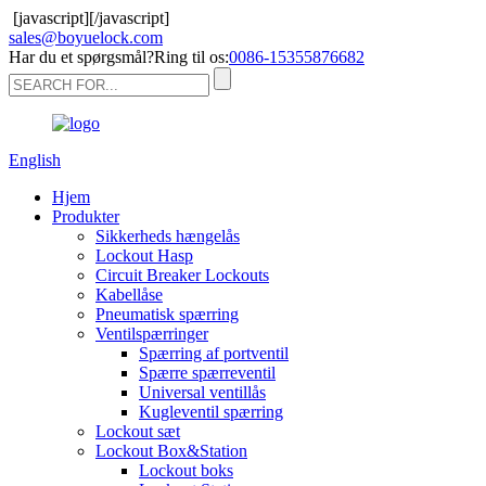
[javascript]
[/javascript]
sales@boyuelock.com
Har du et spørgsmål?Ring til os:
0086-15355876682
English
Hjem
Produkter
Sikkerheds hængelås
Lockout Hasp
Circuit Breaker Lockouts
Kabellåse
Pneumatisk spærring
Ventilspærringer
Spærring af portventil
Spærre spærreventil
Universal ventillås
Kugleventil spærring
Lockout sæt
Lockout Box&Station
Lockout boks