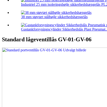
Industriel 25 mm isoleringsbøjle sikkerhedshængelås PL
38 mm støvtæt stålbøjle sikkerhedshængelås
Gastankforsyningscylinder Sikkerhedslås Plast Pneumat..
Standard lågeventillås GV-01-GV-06