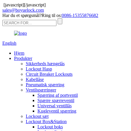
[javascript]
[/javascript]
sales@boyuelock.com
Har du et spørgsmål?Ring til os:
0086-15355876682
English
Hjem
Produkter
Sikkerheds hængelås
Lockout Hasp
Circuit Breaker Lockouts
Kabellåse
Pneumatisk spærring
Ventilspærringer
Spærring af portventil
Spærre spærreventil
Universal ventillås
Kugleventil spærring
Lockout sæt
Lockout Box&Station
Lockout boks