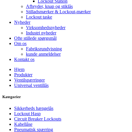
Lockout Station
Afbryder, knap og stiklås
Stilladsmærker & Lockout-mærker
Lockout taske
Nyheder
Virksomhedsnyheder
Industri nyheder
Ofte stillede spørgsmål
Om os
Fabriksrundvisning
kunde anmeldelser
Kontakt os
Hjem
Produkter
Ventilspærringer
Universal ventillås
Kategorier
Sikkerheds hængelås
Lockout Hasp
Circuit Breaker Lockouts
Kabellåse
Pneumatisk spærring