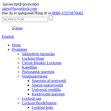
[javascript]
[/javascript]
sales@boyuelock.com
Har du et spørgsmål?Ring til os:
0086-15355876682
English
Hjem
Produkter
Sikkerheds hængelås
Lockout Hasp
Circuit Breaker Lockouts
Kabellåse
Pneumatisk spærring
Ventilspærringer
Spærring af portventil
Spærre spærreventil
Universal ventillås
Kugleventil spærring
Lockout sæt
Lockout Box&Station
Lockout boks