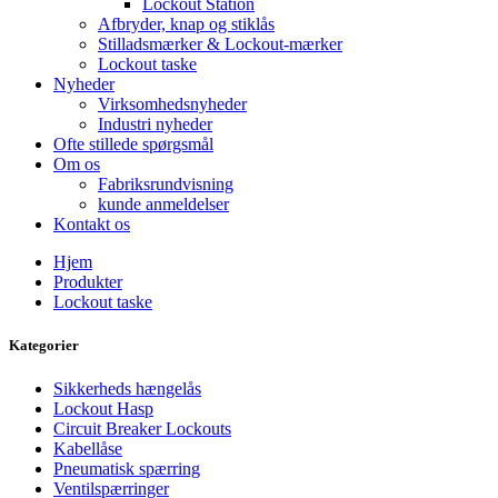
Lockout Station
Afbryder, knap og stiklås
Stilladsmærker & Lockout-mærker
Lockout taske
Nyheder
Virksomhedsnyheder
Industri nyheder
Ofte stillede spørgsmål
Om os
Fabriksrundvisning
kunde anmeldelser
Kontakt os
Hjem
Produkter
Lockout taske
Kategorier
Sikkerheds hængelås
Lockout Hasp
Circuit Breaker Lockouts
Kabellåse
Pneumatisk spærring
Ventilspærringer